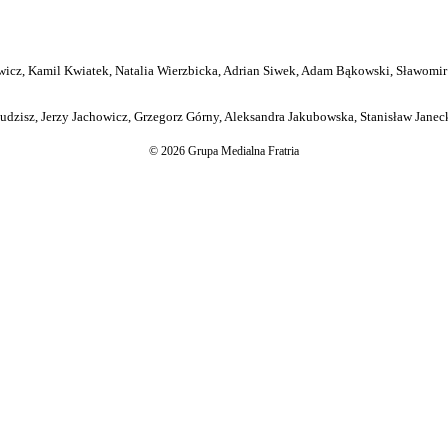
icz, Kamil Kwiatek, Natalia Wierzbicka, Adrian Siwek, Adam Bąkowski, Sławomir
dzisz, Jerzy Jachowicz, Grzegorz Górny, Aleksandra Jakubowska, Stanisław Janeck
© 2026 Grupa Medialna Fratria