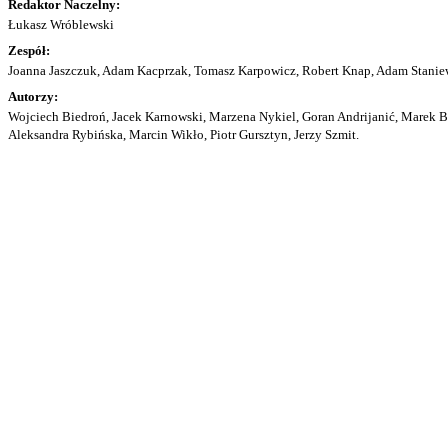
Redaktor Naczelny:
Łukasz Wróblewski
Zespół:
Joanna Jaszczuk, Adam Kacprzak, Tomasz Karpowicz, Robert Knap, Adam Staniew
Autorzy:
Wojciech Biedroń, Jacek Karnowski, Marzena Nykiel, Goran Andrijanić, Marek Bu
Aleksandra Rybińska, Marcin Wikło, Piotr Gursztyn, Jerzy Szmit.