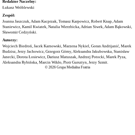
Redaktor Naczelny:
Łukasz Wróblewski
Zespół:
Joanna Jaszczuk, Adam Kacprzak, Tomasz Karpowicz, Robert Knap, Adam
Staniewicz, Kamil Kwiatek, Natalia Wierzbicka, Adrian Siwek, Adam Bąkowski,
Sławomir Cedzyński.
Autorzy:
Wojciech Biedroń, Jacek Karnowski, Marzena Nykiel, Goran Andrijanić, Marek
Budzisz, Jerzy Jachowicz, Grzegorz Górny, Aleksandra Jakubowska, Stanisław
Janecki, Dorota Łosiewicz, Dariusz Matuszak, Andrzej Potocki, Marek Pyza,
Aleksandra Rybińska, Marcin Wikło, Piotr Gursztyn, Jerzy Szmit.
© 2026 Grupa Medialna Fratria