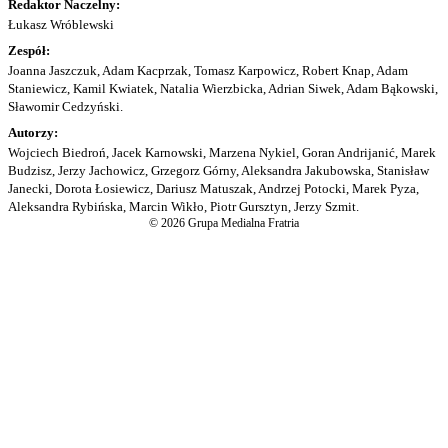
Redaktor Naczelny:
Łukasz Wróblewski
Zespół:
Joanna Jaszczuk, Adam Kacprzak, Tomasz Karpowicz, Robert Knap, Adam
Staniewicz, Kamil Kwiatek, Natalia Wierzbicka, Adrian Siwek, Adam Bąkowski,
Sławomir Cedzyński.
Autorzy:
Wojciech Biedroń, Jacek Karnowski, Marzena Nykiel, Goran Andrijanić, Marek
Budzisz, Jerzy Jachowicz, Grzegorz Górny, Aleksandra Jakubowska, Stanisław
Janecki, Dorota Łosiewicz, Dariusz Matuszak, Andrzej Potocki, Marek Pyza,
Aleksandra Rybińska, Marcin Wikło, Piotr Gursztyn, Jerzy Szmit.
© 2026 Grupa Medialna Fratria