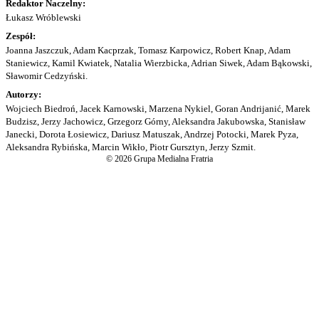
Redaktor Naczelny:
Łukasz Wróblewski
Zespół:
Joanna Jaszczuk, Adam Kacprzak, Tomasz Karpowicz, Robert Knap, Adam
Staniewicz, Kamil Kwiatek, Natalia Wierzbicka, Adrian Siwek, Adam Bąkowski,
Sławomir Cedzyński.
Autorzy:
Wojciech Biedroń, Jacek Karnowski, Marzena Nykiel, Goran Andrijanić, Marek
Budzisz, Jerzy Jachowicz, Grzegorz Górny, Aleksandra Jakubowska, Stanisław
Janecki, Dorota Łosiewicz, Dariusz Matuszak, Andrzej Potocki, Marek Pyza,
Aleksandra Rybińska, Marcin Wikło, Piotr Gursztyn, Jerzy Szmit.
© 2026 Grupa Medialna Fratria