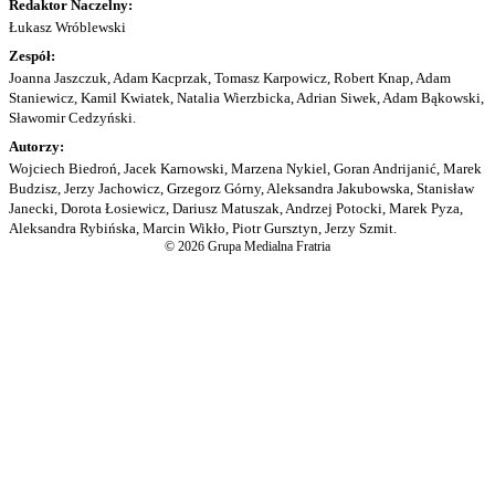
Redaktor Naczelny:
Łukasz Wróblewski
Zespół:
Joanna Jaszczuk, Adam Kacprzak, Tomasz Karpowicz, Robert Knap, Adam
Staniewicz, Kamil Kwiatek, Natalia Wierzbicka, Adrian Siwek, Adam Bąkowski,
Sławomir Cedzyński.
Autorzy:
Wojciech Biedroń, Jacek Karnowski, Marzena Nykiel, Goran Andrijanić, Marek
Budzisz, Jerzy Jachowicz, Grzegorz Górny, Aleksandra Jakubowska, Stanisław
Janecki, Dorota Łosiewicz, Dariusz Matuszak, Andrzej Potocki, Marek Pyza,
Aleksandra Rybińska, Marcin Wikło, Piotr Gursztyn, Jerzy Szmit.
© 2026 Grupa Medialna Fratria