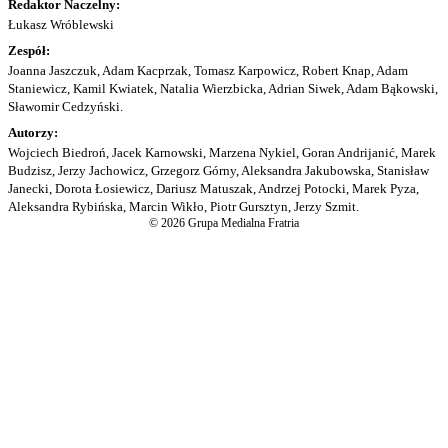
Redaktor Naczelny:
Łukasz Wróblewski
Zespół:
Joanna Jaszczuk, Adam Kacprzak, Tomasz Karpowicz, Robert Knap, Adam
Staniewicz, Kamil Kwiatek, Natalia Wierzbicka, Adrian Siwek, Adam Bąkowski,
Sławomir Cedzyński.
Autorzy:
Wojciech Biedroń, Jacek Karnowski, Marzena Nykiel, Goran Andrijanić, Marek
Budzisz, Jerzy Jachowicz, Grzegorz Górny, Aleksandra Jakubowska, Stanisław
Janecki, Dorota Łosiewicz, Dariusz Matuszak, Andrzej Potocki, Marek Pyza,
Aleksandra Rybińska, Marcin Wikło, Piotr Gursztyn, Jerzy Szmit.
© 2026 Grupa Medialna Fratria