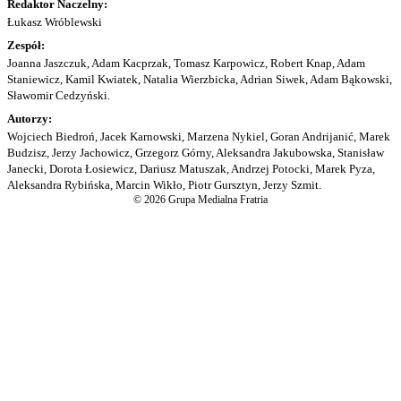
Redaktor Naczelny:
Łukasz Wróblewski
Zespół:
Joanna Jaszczuk, Adam Kacprzak, Tomasz Karpowicz, Robert Knap, Adam
Staniewicz, Kamil Kwiatek, Natalia Wierzbicka, Adrian Siwek, Adam Bąkowski,
Sławomir Cedzyński.
Autorzy:
Wojciech Biedroń, Jacek Karnowski, Marzena Nykiel, Goran Andrijanić, Marek
Budzisz, Jerzy Jachowicz, Grzegorz Górny, Aleksandra Jakubowska, Stanisław
Janecki, Dorota Łosiewicz, Dariusz Matuszak, Andrzej Potocki, Marek Pyza,
Aleksandra Rybińska, Marcin Wikło, Piotr Gursztyn, Jerzy Szmit.
© 2026 Grupa Medialna Fratria