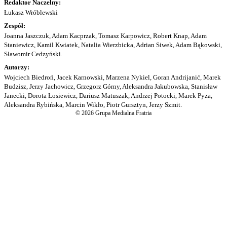
Redaktor Naczelny:
Łukasz Wróblewski
Zespół:
Joanna Jaszczuk, Adam Kacprzak, Tomasz Karpowicz, Robert Knap, Adam
Staniewicz, Kamil Kwiatek, Natalia Wierzbicka, Adrian Siwek, Adam Bąkowski,
Sławomir Cedzyński.
Autorzy:
Wojciech Biedroń, Jacek Karnowski, Marzena Nykiel, Goran Andrijanić, Marek
Budzisz, Jerzy Jachowicz, Grzegorz Górny, Aleksandra Jakubowska, Stanisław
Janecki, Dorota Łosiewicz, Dariusz Matuszak, Andrzej Potocki, Marek Pyza,
Aleksandra Rybińska, Marcin Wikło, Piotr Gursztyn, Jerzy Szmit.
© 2026 Grupa Medialna Fratria