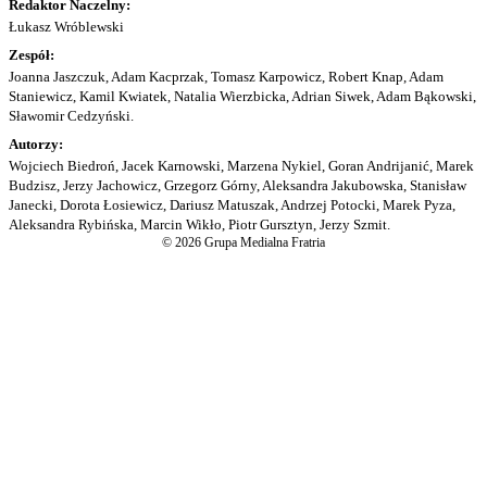
Redaktor Naczelny:
Łukasz Wróblewski
Zespół:
Joanna Jaszczuk, Adam Kacprzak, Tomasz Karpowicz, Robert Knap, Adam
Staniewicz, Kamil Kwiatek, Natalia Wierzbicka, Adrian Siwek, Adam Bąkowski,
Sławomir Cedzyński.
Autorzy:
Wojciech Biedroń, Jacek Karnowski, Marzena Nykiel, Goran Andrijanić, Marek
Budzisz, Jerzy Jachowicz, Grzegorz Górny, Aleksandra Jakubowska, Stanisław
Janecki, Dorota Łosiewicz, Dariusz Matuszak, Andrzej Potocki, Marek Pyza,
Aleksandra Rybińska, Marcin Wikło, Piotr Gursztyn, Jerzy Szmit.
© 2026 Grupa Medialna Fratria