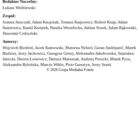
Redaktor Naczelny:
Łukasz Wróblewski
Zespół:
Joanna Jaszczuk, Adam Kacprzak, Tomasz Karpowicz, Robert Knap, Adam
Staniewicz, Kamil Kwiatek, Natalia Wierzbicka, Adrian Siwek, Adam Bąkowski,
Sławomir Cedzyński.
Autorzy:
Wojciech Biedroń, Jacek Karnowski, Marzena Nykiel, Goran Andrijanić, Marek
Budzisz, Jerzy Jachowicz, Grzegorz Górny, Aleksandra Jakubowska, Stanisław
Janecki, Dorota Łosiewicz, Dariusz Matuszak, Andrzej Potocki, Marek Pyza,
Aleksandra Rybińska, Marcin Wikło, Piotr Gursztyn, Jerzy Szmit.
© 2026 Grupa Medialna Fratria