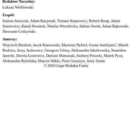
Redaktor Naczelny:
Łukasz Wróblewski
Zespół:
Joanna Jaszczuk, Adam Kacprzak, Tomasz Karpowicz, Robert Knap, Adam
Staniewicz, Kamil Kwiatek, Natalia Wierzbicka, Adrian Siwek, Adam Bąkowski,
Sławomir Cedzyński.
Autorzy:
Wojciech Biedroń, Jacek Karnowski, Marzena Nykiel, Goran Andrijanić, Marek
Budzisz, Jerzy Jachowicz, Grzegorz Górny, Aleksandra Jakubowska, Stanisław
Janecki, Dorota Łosiewicz, Dariusz Matuszak, Andrzej Potocki, Marek Pyza,
Aleksandra Rybińska, Marcin Wikło, Piotr Gursztyn, Jerzy Szmit.
© 2026 Grupa Medialna Fratria