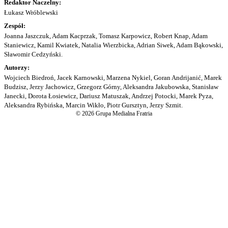
Redaktor Naczelny:
Łukasz Wróblewski
Zespół:
Joanna Jaszczuk, Adam Kacprzak, Tomasz Karpowicz, Robert Knap, Adam
Staniewicz, Kamil Kwiatek, Natalia Wierzbicka, Adrian Siwek, Adam Bąkowski,
Sławomir Cedzyński.
Autorzy:
Wojciech Biedroń, Jacek Karnowski, Marzena Nykiel, Goran Andrijanić, Marek
Budzisz, Jerzy Jachowicz, Grzegorz Górny, Aleksandra Jakubowska, Stanisław
Janecki, Dorota Łosiewicz, Dariusz Matuszak, Andrzej Potocki, Marek Pyza,
Aleksandra Rybińska, Marcin Wikło, Piotr Gursztyn, Jerzy Szmit.
© 2026 Grupa Medialna Fratria