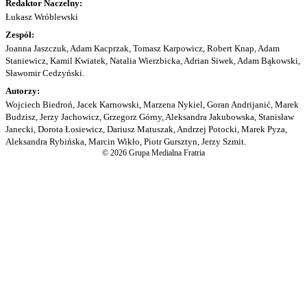
Redaktor Naczelny:
Łukasz Wróblewski
Zespół:
Joanna Jaszczuk, Adam Kacprzak, Tomasz Karpowicz, Robert Knap, Adam
Staniewicz, Kamil Kwiatek, Natalia Wierzbicka, Adrian Siwek, Adam Bąkowski,
Sławomir Cedzyński.
Autorzy:
Wojciech Biedroń, Jacek Karnowski, Marzena Nykiel, Goran Andrijanić, Marek
Budzisz, Jerzy Jachowicz, Grzegorz Górny, Aleksandra Jakubowska, Stanisław
Janecki, Dorota Łosiewicz, Dariusz Matuszak, Andrzej Potocki, Marek Pyza,
Aleksandra Rybińska, Marcin Wikło, Piotr Gursztyn, Jerzy Szmit.
© 2026 Grupa Medialna Fratria