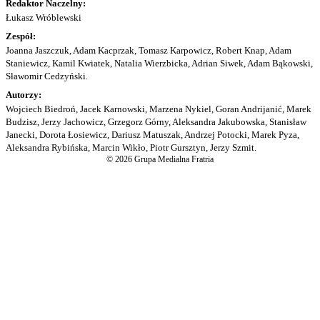
Redaktor Naczelny:
Łukasz Wróblewski
Zespół:
Joanna Jaszczuk, Adam Kacprzak, Tomasz Karpowicz, Robert Knap, Adam
Staniewicz, Kamil Kwiatek, Natalia Wierzbicka, Adrian Siwek, Adam Bąkowski,
Sławomir Cedzyński.
Autorzy:
Wojciech Biedroń, Jacek Karnowski, Marzena Nykiel, Goran Andrijanić, Marek
Budzisz, Jerzy Jachowicz, Grzegorz Górny, Aleksandra Jakubowska, Stanisław
Janecki, Dorota Łosiewicz, Dariusz Matuszak, Andrzej Potocki, Marek Pyza,
Aleksandra Rybińska, Marcin Wikło, Piotr Gursztyn, Jerzy Szmit.
© 2026 Grupa Medialna Fratria