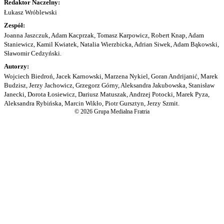
Redaktor Naczelny:
Łukasz Wróblewski
Zespół:
Joanna Jaszczuk, Adam Kacprzak, Tomasz Karpowicz, Robert Knap, Adam
Staniewicz, Kamil Kwiatek, Natalia Wierzbicka, Adrian Siwek, Adam Bąkowski,
Sławomir Cedzyński.
Autorzy:
Wojciech Biedroń, Jacek Karnowski, Marzena Nykiel, Goran Andrijanić, Marek
Budzisz, Jerzy Jachowicz, Grzegorz Górny, Aleksandra Jakubowska, Stanisław
Janecki, Dorota Łosiewicz, Dariusz Matuszak, Andrzej Potocki, Marek Pyza,
Aleksandra Rybińska, Marcin Wikło, Piotr Gursztyn, Jerzy Szmit.
© 2026 Grupa Medialna Fratria