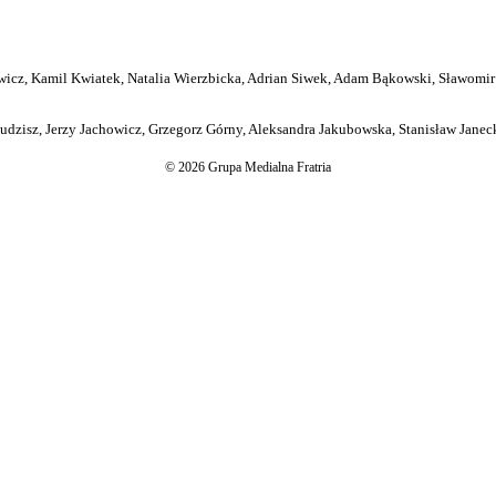
icz, Kamil Kwiatek, Natalia Wierzbicka, Adrian Siwek, Adam Bąkowski, Sławomir
dzisz, Jerzy Jachowicz, Grzegorz Górny, Aleksandra Jakubowska, Stanisław Janeck
© 2026 Grupa Medialna Fratria