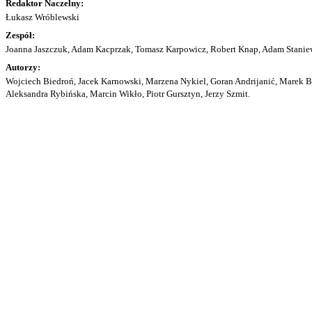
Redaktor Naczelny:
Łukasz Wróblewski
Zespół:
Joanna Jaszczuk, Adam Kacprzak, Tomasz Karpowicz, Robert Knap, Adam Staniew
Autorzy:
Wojciech Biedroń, Jacek Karnowski, Marzena Nykiel, Goran Andrijanić, Marek Bu
Aleksandra Rybińska, Marcin Wikło, Piotr Gursztyn, Jerzy Szmit.