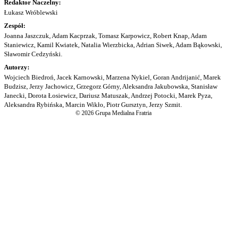
Redaktor Naczelny:
Łukasz Wróblewski
Zespół:
Joanna Jaszczuk, Adam Kacprzak, Tomasz Karpowicz, Robert Knap, Adam
Staniewicz, Kamil Kwiatek, Natalia Wierzbicka, Adrian Siwek, Adam Bąkowski,
Sławomir Cedzyński.
Autorzy:
Wojciech Biedroń, Jacek Karnowski, Marzena Nykiel, Goran Andrijanić, Marek
Budzisz, Jerzy Jachowicz, Grzegorz Górny, Aleksandra Jakubowska, Stanisław
Janecki, Dorota Łosiewicz, Dariusz Matuszak, Andrzej Potocki, Marek Pyza,
Aleksandra Rybińska, Marcin Wikło, Piotr Gursztyn, Jerzy Szmit.
© 2026 Grupa Medialna Fratria