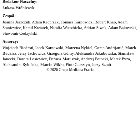
Redaktor Naczelny:
Łukasz Wróblewski
Zespół:
Joanna Jaszczuk, Adam Kacprzak, Tomasz Karpowicz, Robert Knap, Adam
Staniewicz, Kamil Kwiatek, Natalia Wierzbicka, Adrian Siwek, Adam Bąkowski,
Sławomir Cedzyński.
Autorzy:
Wojciech Biedroń, Jacek Karnowski, Marzena Nykiel, Goran Andrijanić, Marek
Budzisz, Jerzy Jachowicz, Grzegorz Górny, Aleksandra Jakubowska, Stanisław
Janecki, Dorota Łosiewicz, Dariusz Matuszak, Andrzej Potocki, Marek Pyza,
Aleksandra Rybińska, Marcin Wikło, Piotr Gursztyn, Jerzy Szmit.
© 2026 Grupa Medialna Fratria