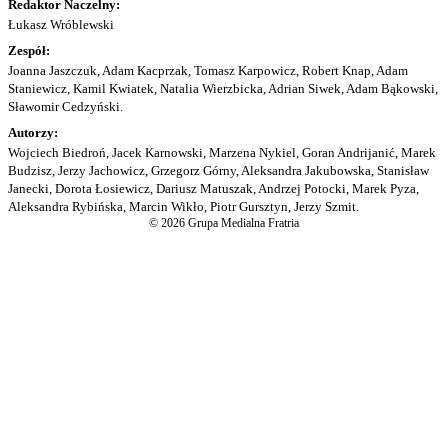
Redaktor Naczelny:
Łukasz Wróblewski
Zespół:
Joanna Jaszczuk, Adam Kacprzak, Tomasz Karpowicz, Robert Knap, Adam
Staniewicz, Kamil Kwiatek, Natalia Wierzbicka, Adrian Siwek, Adam Bąkowski,
Sławomir Cedzyński.
Autorzy:
Wojciech Biedroń, Jacek Karnowski, Marzena Nykiel, Goran Andrijanić, Marek
Budzisz, Jerzy Jachowicz, Grzegorz Górny, Aleksandra Jakubowska, Stanisław
Janecki, Dorota Łosiewicz, Dariusz Matuszak, Andrzej Potocki, Marek Pyza,
Aleksandra Rybińska, Marcin Wikło, Piotr Gursztyn, Jerzy Szmit.
© 2026 Grupa Medialna Fratria