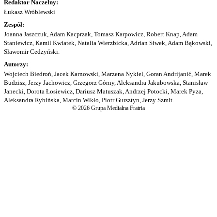
Redaktor Naczelny:
Łukasz Wróblewski
Zespół:
Joanna Jaszczuk, Adam Kacprzak, Tomasz Karpowicz, Robert Knap, Adam
Staniewicz, Kamil Kwiatek, Natalia Wierzbicka, Adrian Siwek, Adam Bąkowski,
Sławomir Cedzyński.
Autorzy:
Wojciech Biedroń, Jacek Karnowski, Marzena Nykiel, Goran Andrijanić, Marek
Budzisz, Jerzy Jachowicz, Grzegorz Górny, Aleksandra Jakubowska, Stanisław
Janecki, Dorota Łosiewicz, Dariusz Matuszak, Andrzej Potocki, Marek Pyza,
Aleksandra Rybińska, Marcin Wikło, Piotr Gursztyn, Jerzy Szmit.
© 2026 Grupa Medialna Fratria