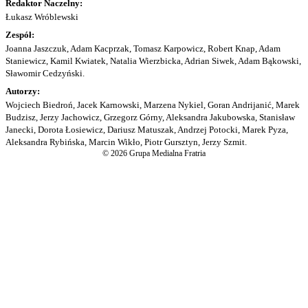
Redaktor Naczelny:
Łukasz Wróblewski
Zespół:
Joanna Jaszczuk, Adam Kacprzak, Tomasz Karpowicz, Robert Knap, Adam
Staniewicz, Kamil Kwiatek, Natalia Wierzbicka, Adrian Siwek, Adam Bąkowski,
Sławomir Cedzyński.
Autorzy:
Wojciech Biedroń, Jacek Karnowski, Marzena Nykiel, Goran Andrijanić, Marek
Budzisz, Jerzy Jachowicz, Grzegorz Górny, Aleksandra Jakubowska, Stanisław
Janecki, Dorota Łosiewicz, Dariusz Matuszak, Andrzej Potocki, Marek Pyza,
Aleksandra Rybińska, Marcin Wikło, Piotr Gursztyn, Jerzy Szmit.
© 2026 Grupa Medialna Fratria