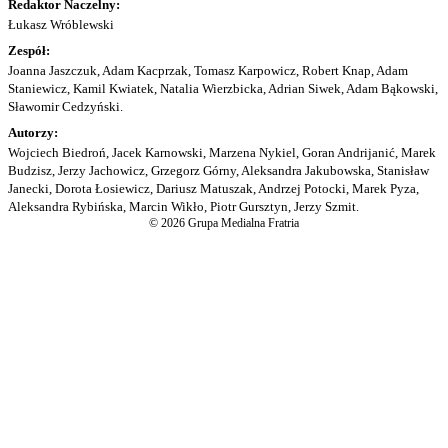
Redaktor Naczelny:
Łukasz Wróblewski
Zespół:
Joanna Jaszczuk, Adam Kacprzak, Tomasz Karpowicz, Robert Knap, Adam
Staniewicz, Kamil Kwiatek, Natalia Wierzbicka, Adrian Siwek, Adam Bąkowski,
Sławomir Cedzyński.
Autorzy:
Wojciech Biedroń, Jacek Karnowski, Marzena Nykiel, Goran Andrijanić, Marek
Budzisz, Jerzy Jachowicz, Grzegorz Górny, Aleksandra Jakubowska, Stanisław
Janecki, Dorota Łosiewicz, Dariusz Matuszak, Andrzej Potocki, Marek Pyza,
Aleksandra Rybińska, Marcin Wikło, Piotr Gursztyn, Jerzy Szmit.
© 2026 Grupa Medialna Fratria