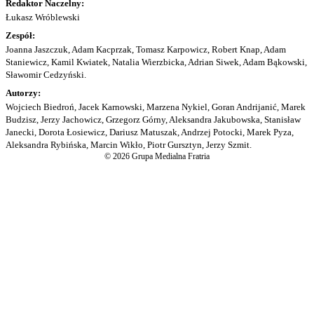
Redaktor Naczelny:
Łukasz Wróblewski
Zespół:
Joanna Jaszczuk, Adam Kacprzak, Tomasz Karpowicz, Robert Knap, Adam
Staniewicz, Kamil Kwiatek, Natalia Wierzbicka, Adrian Siwek, Adam Bąkowski,
Sławomir Cedzyński.
Autorzy:
Wojciech Biedroń, Jacek Karnowski, Marzena Nykiel, Goran Andrijanić, Marek
Budzisz, Jerzy Jachowicz, Grzegorz Górny, Aleksandra Jakubowska, Stanisław
Janecki, Dorota Łosiewicz, Dariusz Matuszak, Andrzej Potocki, Marek Pyza,
Aleksandra Rybińska, Marcin Wikło, Piotr Gursztyn, Jerzy Szmit.
© 2026 Grupa Medialna Fratria