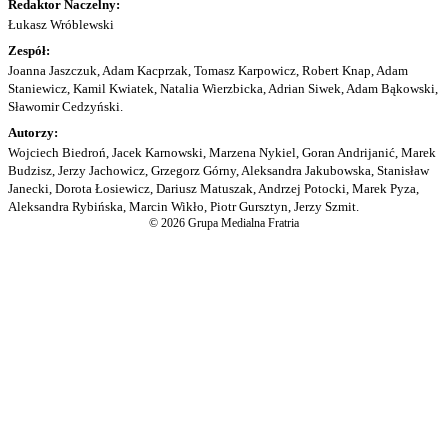
Redaktor Naczelny:
Łukasz Wróblewski
Zespół:
Joanna Jaszczuk, Adam Kacprzak, Tomasz Karpowicz, Robert Knap, Adam
Staniewicz, Kamil Kwiatek, Natalia Wierzbicka, Adrian Siwek, Adam Bąkowski,
Sławomir Cedzyński.
Autorzy:
Wojciech Biedroń, Jacek Karnowski, Marzena Nykiel, Goran Andrijanić, Marek
Budzisz, Jerzy Jachowicz, Grzegorz Górny, Aleksandra Jakubowska, Stanisław
Janecki, Dorota Łosiewicz, Dariusz Matuszak, Andrzej Potocki, Marek Pyza,
Aleksandra Rybińska, Marcin Wikło, Piotr Gursztyn, Jerzy Szmit.
© 2026 Grupa Medialna Fratria