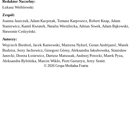
Redaktor Naczelny:
Łukasz Wróblewski
Zespół:
Joanna Jaszczuk, Adam Kacprzak, Tomasz Karpowicz, Robert Knap, Adam
Staniewicz, Kamil Kwiatek, Natalia Wierzbicka, Adrian Siwek, Adam Bąkowski,
Sławomir Cedzyński.
Autorzy:
Wojciech Biedroń, Jacek Karnowski, Marzena Nykiel, Goran Andrijanić, Marek
Budzisz, Jerzy Jachowicz, Grzegorz Górny, Aleksandra Jakubowska, Stanisław
Janecki, Dorota Łosiewicz, Dariusz Matuszak, Andrzej Potocki, Marek Pyza,
Aleksandra Rybińska, Marcin Wikło, Piotr Gursztyn, Jerzy Szmit.
© 2026 Grupa Medialna Fratria