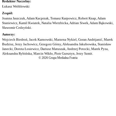
Redaktor Naczelny:
Łukasz Wróblewski
Zespół:
Joanna Jaszczuk, Adam Kacprzak, Tomasz Karpowicz, Robert Knap, Adam
Staniewicz, Kamil Kwiatek, Natalia Wierzbicka, Adrian Siwek, Adam Bąkowski,
Sławomir Cedzyński.
Autorzy:
Wojciech Biedroń, Jacek Karnowski, Marzena Nykiel, Goran Andrijanić, Marek
Budzisz, Jerzy Jachowicz, Grzegorz Górny, Aleksandra Jakubowska, Stanisław
Janecki, Dorota Łosiewicz, Dariusz Matuszak, Andrzej Potocki, Marek Pyza,
Aleksandra Rybińska, Marcin Wikło, Piotr Gursztyn, Jerzy Szmit.
© 2026 Grupa Medialna Fratria