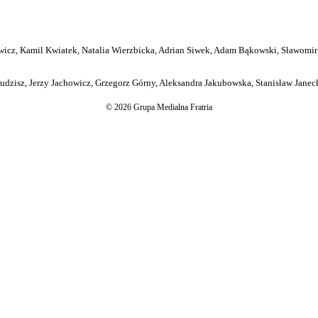
icz, Kamil Kwiatek, Natalia Wierzbicka, Adrian Siwek, Adam Bąkowski, Sławomir
dzisz, Jerzy Jachowicz, Grzegorz Górny, Aleksandra Jakubowska, Stanisław Janeck
© 2026 Grupa Medialna Fratria