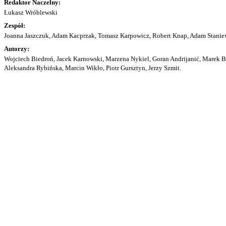
Redaktor Naczelny:
Łukasz Wróblewski
Zespół:
Joanna Jaszczuk, Adam Kacprzak, Tomasz Karpowicz, Robert Knap, Adam Staniew
Autorzy:
Wojciech Biedroń, Jacek Karnowski, Marzena Nykiel, Goran Andrijanić, Marek Bu
Aleksandra Rybińska, Marcin Wikło, Piotr Gursztyn, Jerzy Szmit.