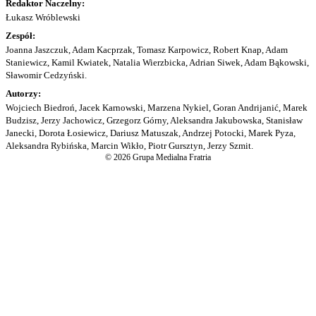
Redaktor Naczelny:
Łukasz Wróblewski
Zespół:
Joanna Jaszczuk, Adam Kacprzak, Tomasz Karpowicz, Robert Knap, Adam
Staniewicz, Kamil Kwiatek, Natalia Wierzbicka, Adrian Siwek, Adam Bąkowski,
Sławomir Cedzyński.
Autorzy:
Wojciech Biedroń, Jacek Karnowski, Marzena Nykiel, Goran Andrijanić, Marek
Budzisz, Jerzy Jachowicz, Grzegorz Górny, Aleksandra Jakubowska, Stanisław
Janecki, Dorota Łosiewicz, Dariusz Matuszak, Andrzej Potocki, Marek Pyza,
Aleksandra Rybińska, Marcin Wikło, Piotr Gursztyn, Jerzy Szmit.
© 2026 Grupa Medialna Fratria