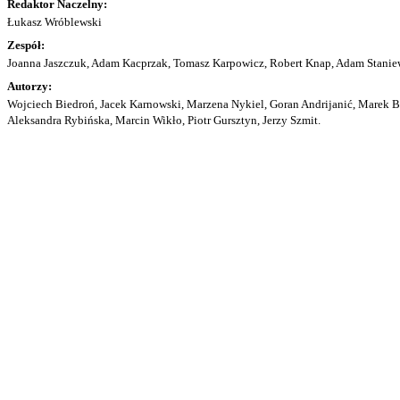
Redaktor Naczelny:
Łukasz Wróblewski
Zespół:
Joanna Jaszczuk, Adam Kacprzak, Tomasz Karpowicz, Robert Knap, Adam Staniew
Autorzy:
Wojciech Biedroń, Jacek Karnowski, Marzena Nykiel, Goran Andrijanić, Marek Bu
Aleksandra Rybińska, Marcin Wikło, Piotr Gursztyn, Jerzy Szmit.