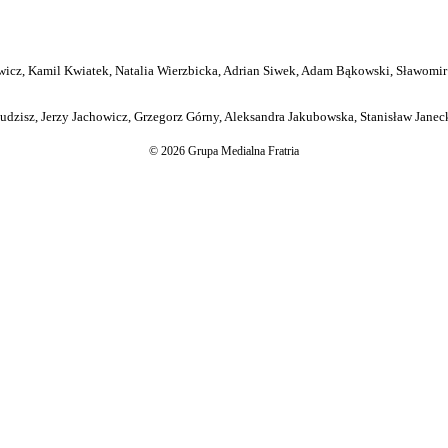
icz, Kamil Kwiatek, Natalia Wierzbicka, Adrian Siwek, Adam Bąkowski, Sławomir
dzisz, Jerzy Jachowicz, Grzegorz Górny, Aleksandra Jakubowska, Stanisław Janeck
© 2026 Grupa Medialna Fratria