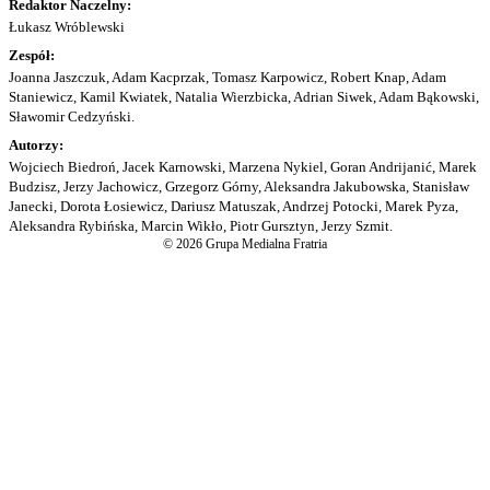
Redaktor Naczelny:
Łukasz Wróblewski
Zespół:
Joanna Jaszczuk, Adam Kacprzak, Tomasz Karpowicz, Robert Knap, Adam
Staniewicz, Kamil Kwiatek, Natalia Wierzbicka, Adrian Siwek, Adam Bąkowski,
Sławomir Cedzyński.
Autorzy:
Wojciech Biedroń, Jacek Karnowski, Marzena Nykiel, Goran Andrijanić, Marek
Budzisz, Jerzy Jachowicz, Grzegorz Górny, Aleksandra Jakubowska, Stanisław
Janecki, Dorota Łosiewicz, Dariusz Matuszak, Andrzej Potocki, Marek Pyza,
Aleksandra Rybińska, Marcin Wikło, Piotr Gursztyn, Jerzy Szmit.
© 2026 Grupa Medialna Fratria