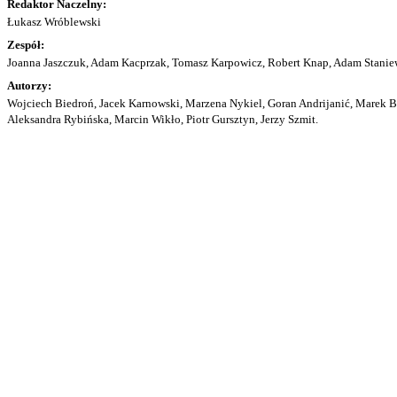
Redaktor Naczelny:
Łukasz Wróblewski
Zespół:
Joanna Jaszczuk, Adam Kacprzak, Tomasz Karpowicz, Robert Knap, Adam Staniew
Autorzy:
Wojciech Biedroń, Jacek Karnowski, Marzena Nykiel, Goran Andrijanić, Marek Bu
Aleksandra Rybińska, Marcin Wikło, Piotr Gursztyn, Jerzy Szmit.