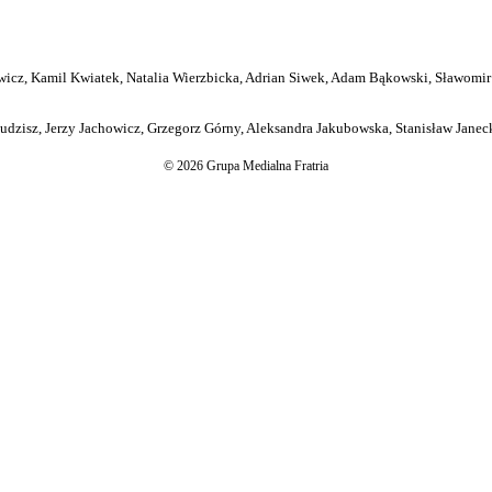
icz, Kamil Kwiatek, Natalia Wierzbicka, Adrian Siwek, Adam Bąkowski, Sławomir
dzisz, Jerzy Jachowicz, Grzegorz Górny, Aleksandra Jakubowska, Stanisław Janeck
© 2026 Grupa Medialna Fratria