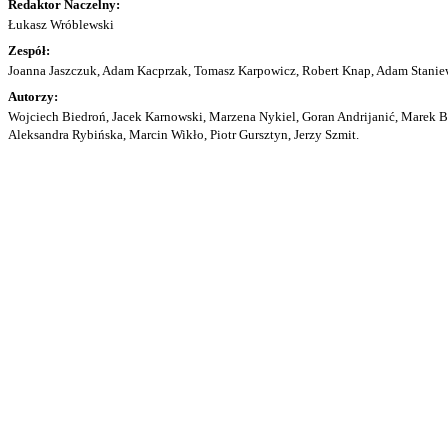
Redaktor Naczelny:
Łukasz Wróblewski
Zespół:
Joanna Jaszczuk, Adam Kacprzak, Tomasz Karpowicz, Robert Knap, Adam Staniew
Autorzy:
Wojciech Biedroń, Jacek Karnowski, Marzena Nykiel, Goran Andrijanić, Marek Bu
Aleksandra Rybińska, Marcin Wikło, Piotr Gursztyn, Jerzy Szmit.