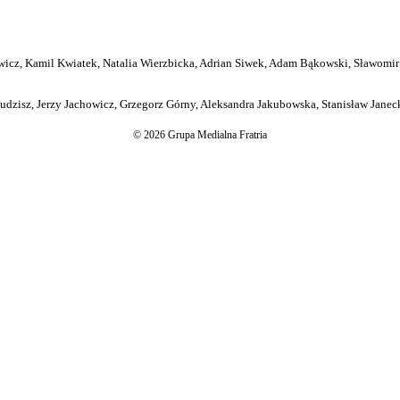
icz, Kamil Kwiatek, Natalia Wierzbicka, Adrian Siwek, Adam Bąkowski, Sławomir
dzisz, Jerzy Jachowicz, Grzegorz Górny, Aleksandra Jakubowska, Stanisław Janeck
© 2026 Grupa Medialna Fratria