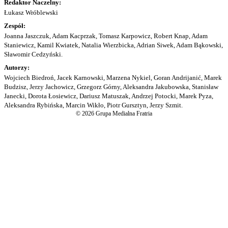
Redaktor Naczelny:
Łukasz Wróblewski
Zespół:
Joanna Jaszczuk, Adam Kacprzak, Tomasz Karpowicz, Robert Knap, Adam
Staniewicz, Kamil Kwiatek, Natalia Wierzbicka, Adrian Siwek, Adam Bąkowski,
Sławomir Cedzyński.
Autorzy:
Wojciech Biedroń, Jacek Karnowski, Marzena Nykiel, Goran Andrijanić, Marek
Budzisz, Jerzy Jachowicz, Grzegorz Górny, Aleksandra Jakubowska, Stanisław
Janecki, Dorota Łosiewicz, Dariusz Matuszak, Andrzej Potocki, Marek Pyza,
Aleksandra Rybińska, Marcin Wikło, Piotr Gursztyn, Jerzy Szmit.
© 2026 Grupa Medialna Fratria