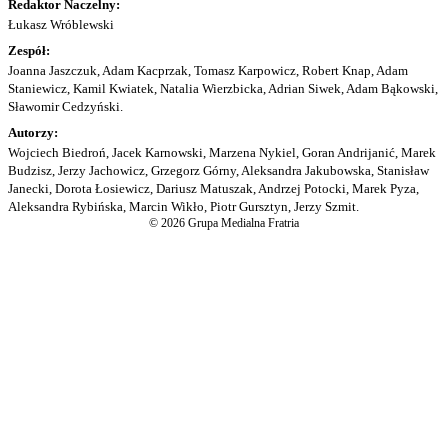
Redaktor Naczelny:
Łukasz Wróblewski
Zespół:
Joanna Jaszczuk, Adam Kacprzak, Tomasz Karpowicz, Robert Knap, Adam
Staniewicz, Kamil Kwiatek, Natalia Wierzbicka, Adrian Siwek, Adam Bąkowski,
Sławomir Cedzyński.
Autorzy:
Wojciech Biedroń, Jacek Karnowski, Marzena Nykiel, Goran Andrijanić, Marek
Budzisz, Jerzy Jachowicz, Grzegorz Górny, Aleksandra Jakubowska, Stanisław
Janecki, Dorota Łosiewicz, Dariusz Matuszak, Andrzej Potocki, Marek Pyza,
Aleksandra Rybińska, Marcin Wikło, Piotr Gursztyn, Jerzy Szmit.
© 2026 Grupa Medialna Fratria