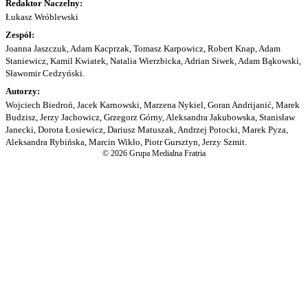
Redaktor Naczelny:
Łukasz Wróblewski
Zespół:
Joanna Jaszczuk, Adam Kacprzak, Tomasz Karpowicz, Robert Knap, Adam
Staniewicz, Kamil Kwiatek, Natalia Wierzbicka, Adrian Siwek, Adam Bąkowski,
Sławomir Cedzyński.
Autorzy:
Wojciech Biedroń, Jacek Karnowski, Marzena Nykiel, Goran Andrijanić, Marek
Budzisz, Jerzy Jachowicz, Grzegorz Górny, Aleksandra Jakubowska, Stanisław
Janecki, Dorota Łosiewicz, Dariusz Matuszak, Andrzej Potocki, Marek Pyza,
Aleksandra Rybińska, Marcin Wikło, Piotr Gursztyn, Jerzy Szmit.
© 2026 Grupa Medialna Fratria