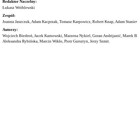
Redaktor Naczelny:
Łukasz Wróblewski
Zespół:
Joanna Jaszczuk, Adam Kacprzak, Tomasz Karpowicz, Robert Knap, Adam Staniew
Autorzy:
Wojciech Biedroń, Jacek Karnowski, Marzena Nykiel, Goran Andrijanić, Marek Bu
Aleksandra Rybińska, Marcin Wikło, Piotr Gursztyn, Jerzy Szmit.