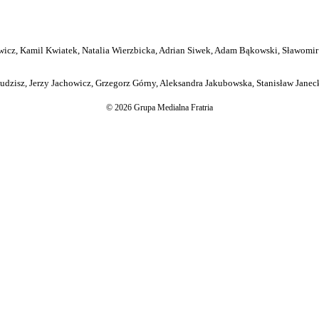
icz, Kamil Kwiatek, Natalia Wierzbicka, Adrian Siwek, Adam Bąkowski, Sławomir
dzisz, Jerzy Jachowicz, Grzegorz Górny, Aleksandra Jakubowska, Stanisław Janeck
© 2026 Grupa Medialna Fratria