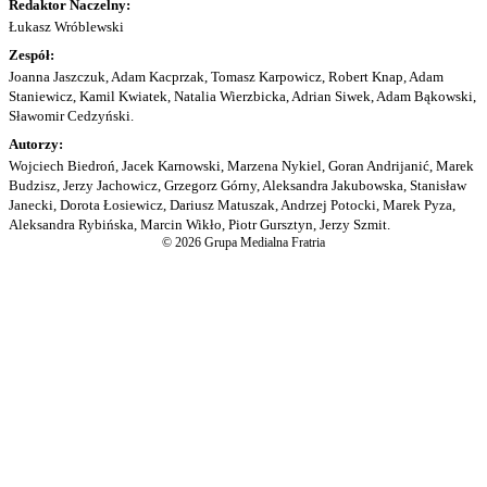
Redaktor Naczelny:
Łukasz Wróblewski
Zespół:
Joanna Jaszczuk, Adam Kacprzak, Tomasz Karpowicz, Robert Knap, Adam
Staniewicz, Kamil Kwiatek, Natalia Wierzbicka, Adrian Siwek, Adam Bąkowski,
Sławomir Cedzyński.
Autorzy:
Wojciech Biedroń, Jacek Karnowski, Marzena Nykiel, Goran Andrijanić, Marek
Budzisz, Jerzy Jachowicz, Grzegorz Górny, Aleksandra Jakubowska, Stanisław
Janecki, Dorota Łosiewicz, Dariusz Matuszak, Andrzej Potocki, Marek Pyza,
Aleksandra Rybińska, Marcin Wikło, Piotr Gursztyn, Jerzy Szmit.
© 2026 Grupa Medialna Fratria