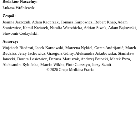
Redaktor Naczelny:
Łukasz Wróblewski
Zespół:
Joanna Jaszczuk, Adam Kacprzak, Tomasz Karpowicz, Robert Knap, Adam
Staniewicz, Kamil Kwiatek, Natalia Wierzbicka, Adrian Siwek, Adam Bąkowski,
Sławomir Cedzyński.
Autorzy:
Wojciech Biedroń, Jacek Karnowski, Marzena Nykiel, Goran Andrijanić, Marek
Budzisz, Jerzy Jachowicz, Grzegorz Górny, Aleksandra Jakubowska, Stanisław
Janecki, Dorota Łosiewicz, Dariusz Matuszak, Andrzej Potocki, Marek Pyza,
Aleksandra Rybińska, Marcin Wikło, Piotr Gursztyn, Jerzy Szmit.
© 2026 Grupa Medialna Fratria