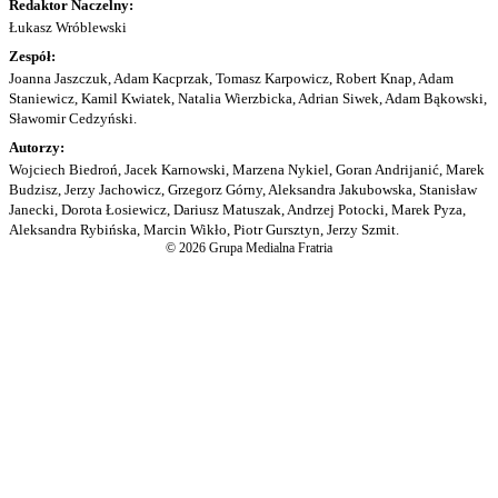
Redaktor Naczelny:
Łukasz Wróblewski
Zespół:
Joanna Jaszczuk, Adam Kacprzak, Tomasz Karpowicz, Robert Knap, Adam
Staniewicz, Kamil Kwiatek, Natalia Wierzbicka, Adrian Siwek, Adam Bąkowski,
Sławomir Cedzyński.
Autorzy:
Wojciech Biedroń, Jacek Karnowski, Marzena Nykiel, Goran Andrijanić, Marek
Budzisz, Jerzy Jachowicz, Grzegorz Górny, Aleksandra Jakubowska, Stanisław
Janecki, Dorota Łosiewicz, Dariusz Matuszak, Andrzej Potocki, Marek Pyza,
Aleksandra Rybińska, Marcin Wikło, Piotr Gursztyn, Jerzy Szmit.
© 2026 Grupa Medialna Fratria