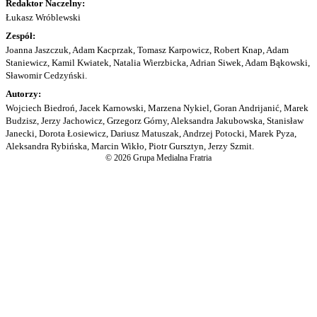
Redaktor Naczelny:
Łukasz Wróblewski
Zespół:
Joanna Jaszczuk, Adam Kacprzak, Tomasz Karpowicz, Robert Knap, Adam
Staniewicz, Kamil Kwiatek, Natalia Wierzbicka, Adrian Siwek, Adam Bąkowski,
Sławomir Cedzyński.
Autorzy:
Wojciech Biedroń, Jacek Karnowski, Marzena Nykiel, Goran Andrijanić, Marek
Budzisz, Jerzy Jachowicz, Grzegorz Górny, Aleksandra Jakubowska, Stanisław
Janecki, Dorota Łosiewicz, Dariusz Matuszak, Andrzej Potocki, Marek Pyza,
Aleksandra Rybińska, Marcin Wikło, Piotr Gursztyn, Jerzy Szmit.
© 2026 Grupa Medialna Fratria