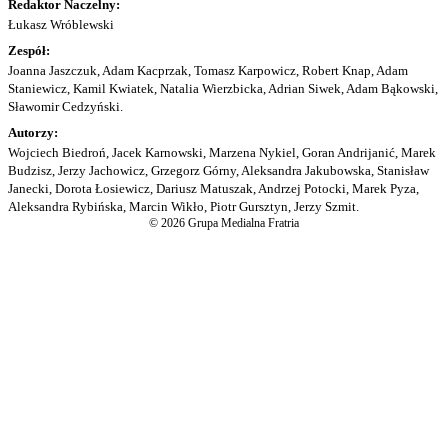
Redaktor Naczelny:
Łukasz Wróblewski
Zespół:
Joanna Jaszczuk, Adam Kacprzak, Tomasz Karpowicz, Robert Knap, Adam
Staniewicz, Kamil Kwiatek, Natalia Wierzbicka, Adrian Siwek, Adam Bąkowski,
Sławomir Cedzyński.
Autorzy:
Wojciech Biedroń, Jacek Karnowski, Marzena Nykiel, Goran Andrijanić, Marek
Budzisz, Jerzy Jachowicz, Grzegorz Górny, Aleksandra Jakubowska, Stanisław
Janecki, Dorota Łosiewicz, Dariusz Matuszak, Andrzej Potocki, Marek Pyza,
Aleksandra Rybińska, Marcin Wikło, Piotr Gursztyn, Jerzy Szmit.
© 2026 Grupa Medialna Fratria