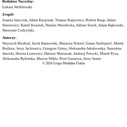
Redaktor Naczelny:
Łukasz Wróblewski
Zespół:
Joanna Jaszczuk, Adam Kacprzak, Tomasz Karpowicz, Robert Knap, Adam
Staniewicz, Kamil Kwiatek, Natalia Wierzbicka, Adrian Siwek, Adam Bąkowski,
Sławomir Cedzyński.
Autorzy:
Wojciech Biedroń, Jacek Karnowski, Marzena Nykiel, Goran Andrijanić, Marek
Budzisz, Jerzy Jachowicz, Grzegorz Górny, Aleksandra Jakubowska, Stanisław
Janecki, Dorota Łosiewicz, Dariusz Matuszak, Andrzej Potocki, Marek Pyza,
Aleksandra Rybińska, Marcin Wikło, Piotr Gursztyn, Jerzy Szmit.
© 2026 Grupa Medialna Fratria