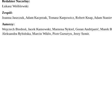
Redaktor Naczelny:
Łukasz Wróblewski
Zespół:
Joanna Jaszczuk, Adam Kacprzak, Tomasz Karpowicz, Robert Knap, Adam Staniew
Autorzy:
Wojciech Biedroń, Jacek Karnowski, Marzena Nykiel, Goran Andrijanić, Marek Bu
Aleksandra Rybińska, Marcin Wikło, Piotr Gursztyn, Jerzy Szmit.