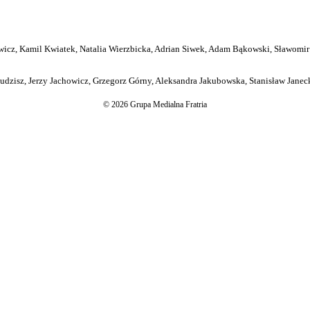
icz, Kamil Kwiatek, Natalia Wierzbicka, Adrian Siwek, Adam Bąkowski, Sławomir
dzisz, Jerzy Jachowicz, Grzegorz Górny, Aleksandra Jakubowska, Stanisław Janeck
© 2026 Grupa Medialna Fratria