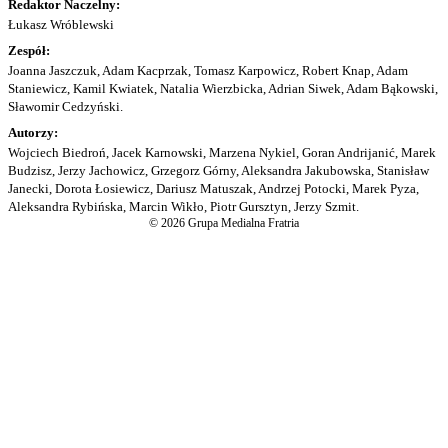
Redaktor Naczelny:
Łukasz Wróblewski
Zespół:
Joanna Jaszczuk, Adam Kacprzak, Tomasz Karpowicz, Robert Knap, Adam
Staniewicz, Kamil Kwiatek, Natalia Wierzbicka, Adrian Siwek, Adam Bąkowski,
Sławomir Cedzyński.
Autorzy:
Wojciech Biedroń, Jacek Karnowski, Marzena Nykiel, Goran Andrijanić, Marek
Budzisz, Jerzy Jachowicz, Grzegorz Górny, Aleksandra Jakubowska, Stanisław
Janecki, Dorota Łosiewicz, Dariusz Matuszak, Andrzej Potocki, Marek Pyza,
Aleksandra Rybińska, Marcin Wikło, Piotr Gursztyn, Jerzy Szmit.
© 2026 Grupa Medialna Fratria